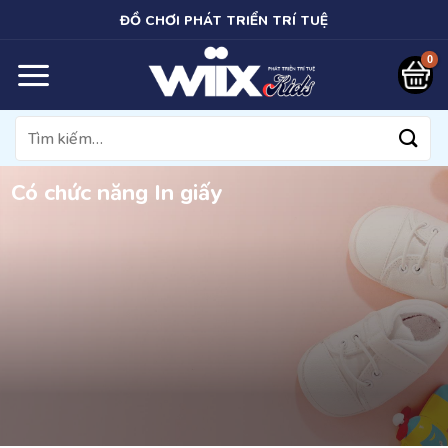
Bỏ
ĐỒ CHƠI PHÁT TRIỂN TRÍ TUỆ
qua
nội
dung
Tìm
kiếm:
Có chức năng In giấy