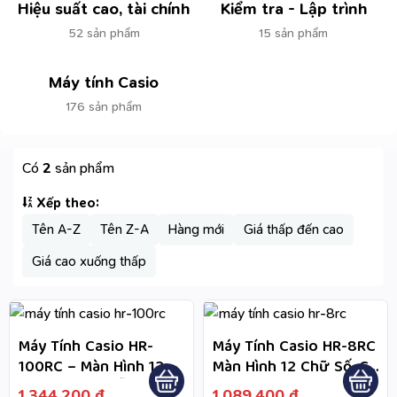
Hiệu suất cao, tài chính
Kiểm tra - Lập trình
52 sản phẩm
15 sản phẩm
Máy tính Casio
176 sản phẩm
Có
2
sản phẩm
Xếp theo:
Tên A-Z
Tên Z-A
Hàng mới
Giá thấp đến cao
Giá cao xuống thấp
Máy Tính Casio HR-
Máy Tính Casio HR-8RC
100RC – Màn Hình 12
Màn Hình 12 Chữ Số, Có
Chữ Số Lớn, Dễ Quan
In Giấy, Kiểm Tra 150
1.344.200
₫
1.089.400
₫