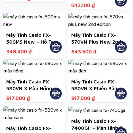
Phần Trăm, Phím Bấm
Trợ 417 Tính Năng Tính
542.100
₫
Rõ Ràng Dễ Thao Tác
Toán Phục Vụ Học Tập,
Bảo Hành 7 Năm, 1 Đổi
1 Theo Thông Tin Sản
Phẩm
Máy Tính Casio FX-
Máy Tính Casio FX-
500MS New – Hỗ Trợ
570VN Plus New 2nd
244 Tính Năng Tính
Edition
348.400
₫
643.500
₫
Toán Phục Vụ Học Tập,
Bảo Hành Theo Chính
Sách Hãng
Máy Tính Casio FX-
Máy Tính Casio FX-
580VN X Màu Hồng
580VN X Phiên Bản
Fullbox Chính Hãng
Màu Đen
817.000
₫
817.000
₫
Bảo Hành 7 Năm
Máy Tính Casio FX-
7400GII – Màn Hình Rõ,
Máy Tính Casio FX-