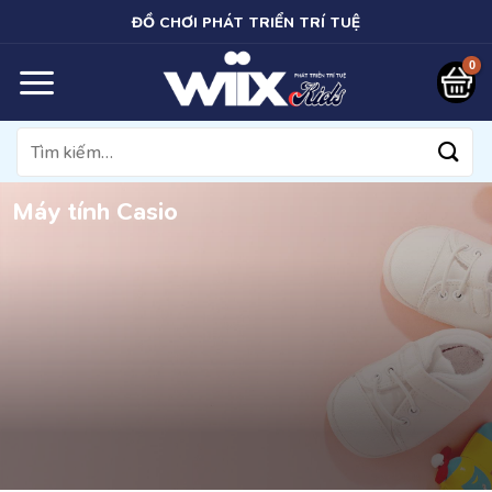
Bỏ
ĐỒ CHƠI PHÁT TRIỂN TRÍ TUỆ
qua
nội
dung
Tìm
kiếm:
Máy tính Casio