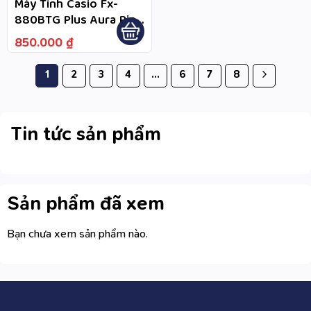
Máy Tính Casio Fx-
880BTG Plus Aura Pink
– Bảo Hành Dài Hạn 7
850.000
₫
Năm, Hỗ Trợ Đổi Mới
Trong Năm Đầu Theo
1
2
3
4
…
6
7
8
Điều Kiện Bảo Hành
Tin tức sản phẩm
Sản phẩm đã xem
Bạn chưa xem sản phẩm nào.