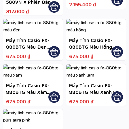
Đồ Thị Trực Quan, Dễ
580VN X Phiên Bản
2.155.400
₫
Học Công Cụ Học Hàm
Màu Xanh Da Trời
817.000
₫
Số, Bảng Giá Trị Và Hồi
Quy
Máy Tính Casio FX-
Máy Tính Casio FX-
880BTG Màu Đen
880BTG Màu Hồng
Fullbox Bảo Hành 7
Fullbox Chính Hãng
675.000
₫
675.000
₫
Năm
Bảo Hành 7 Năm
Máy Tính Casio FX-
Máy Tính Casio FX-
880BTG Màu Xám
880BTG Màu Xanh Lam
Fullbox Bảo Hành 7
Fullbox Bảo Hành 7
675.000
₫
675.000
₫
Năm
Năm