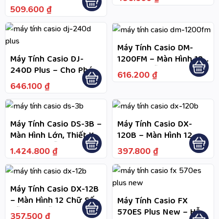
Màn Hình Lớn Rõ Số,
Hình 12 Chữ Số Lớn, Dễ
509.600
₫
Hiển Thị Biểu Tượng
Quan Sát Dữ Liệu Khi
Lệnh Hàm Khi Tính
Tính Toán, Bảo Hành 2
Toán
Năm Theo Chính Sách
Máy Tính Casio DM-
Sản Phẩm
1200FM – Màn Hình 12
Máy Tính Casio DJ-
Chữ Số Dễ Quan Sát,
240D Plus – Cho Phép
616.200
₫
Thiết Kế Để Bàn Chắc
Chèn Hoặc Xóa Bước
646.100
₫
Chắn, Nguồn Hai Chiều
Trong Bộ Nhớ Tính
Mặt Trời Và Pin
Toán, Bảo Hành Theo
Chính Sách Sản Phẩm
Máy Tính Casio DS-3B –
Máy Tính Casio DX-
Màn Hình Lớn, Thiết Kế
120B – Màn Hình 12
Bền Đẹp, Dễ Đọc Số,
Chữ Số Cực Lớn, Dễ
1.424.800
₫
397.800
₫
Phím Êm, Nguồn Hai
Quan Sát Dữ Liệu,
Chiều
Nguồn Kép Năng
Lượng Mặt Trời Và Pin,
Máy Tính Casio DX-12B
Tiện Dùng Lâu Dài
– Màn Hình 12 Chữ Số
Máy Tính Casio FX
Dễ Đọc, Hỗ Trợ Tính
570ES Plus New – Hỗ
357.500
₫