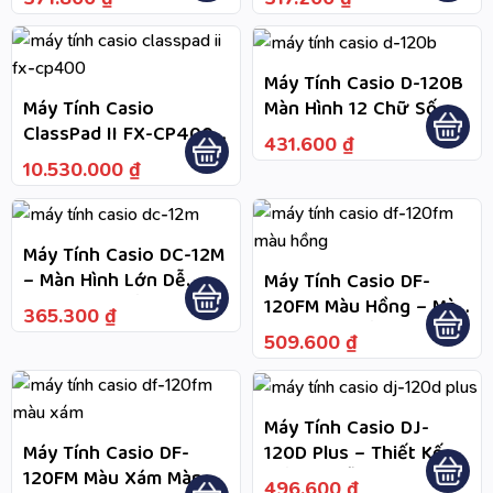
Hoặc Đơn Vị Phân Phối
Công Bố Theo Quy
Được Công Bố Theo
Định Sản Phẩm
Chính Sách Sản Phẩm
Máy Tính Casio D-120B
Màn Hình 12 Chữ Số,
Máy Tính Casio
Tính Thuế Nhanh, Tính
ClassPad II FX-CP400
431.600
₫
Chiết Khấu
– Màn Hình Màu, Cảm
10.530.000
₫
Ứng, Công Cụ Học
Toán Với CAS Và Đồ
Thị Trực Quan
Máy Tính Casio DC-12M
– Màn Hình Lớn Dễ
Máy Tính Casio DF-
Quan Sát, Hiển Thị 12
120FM Màu Hồng – Màn
365.300
₫
Chữ Số, Phù Hợp Khi
Hình Lớn Hiển Thị 12
509.600
₫
Tính Nhiều Dữ Liệu
Chữ Số, Dễ Đọc Dữ
Trong Học Tập Và Bán
Liệu Khi Tính Toán, Hạn
Hàng
Chế Nhầm Lẫn Khi
Máy Tính Casio DJ-
Thao Tác Nhiều Phép
120D Plus – Thiết Kế
Máy Tính Casio DF-
Tính
Để Bàn Dễ Sử Dụng,
120FM Màu Xám Màn
496.600
₫