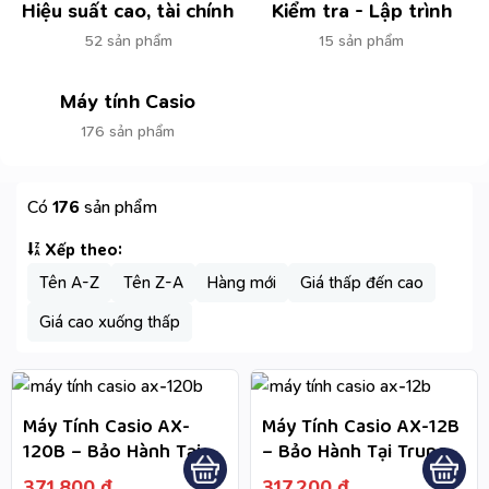
Hiệu suất cao, tài chính
Kiểm tra - Lập trình
52 sản phẩm
15 sản phẩm
Máy tính Casio
176 sản phẩm
Có
176
sản phẩm
Xếp theo:
Tên A-Z
Tên Z-A
Hàng mới
Giá thấp đến cao
Giá cao xuống thấp
Máy Tính Casio AX-
Máy Tính Casio AX-12B
120B – Bảo Hành Tại
– Bảo Hành Tại Trung
Trung Tâm Bảo Hành
Tâm Bảo Hành Được
371.800
₫
317.200
₫