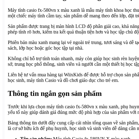
Máy tính casio fx-580vn x màu xanh là mẫu máy tính khoa học thuộc
một chiếc máy tính cầm tay, sản phẩm dễ mang theo đến lớp, đặt tr
Sản phẩm được trang bị màn hình LCD độ phân giải cao, khả năng h
phép tính rõ hơn, kiểm tra kết quả thuận tiện hơn và học tập chủ
Phiên bản màu xanh mang lại vẻ ngoài trẻ trung, tươi sáng và dễ 
sách, lớp học hoặc góc học tập tại nhà.
Không chỉ hỗ trợ tính toán nhanh, máy còn giúp học sinh rèn luyện
sở, trung học phổ thông, sinh viên và người cần một thiết bị học tậ
Liên hệ tư vấn mua hàng tại WiixKids để được hỗ trợ chọn sản phẩm
học sinh, máy tính Casio và đồ chơi giáo dục cho trẻ em.
Thông tin ngắn gọn sản phẩm
Trước khi lựa chọn máy tính casio fx-580vn x màu xanh, phụ huynh
yếu tố này giúp đánh giá đúng mức độ phù hợp của sản phẩm với n
Bảng thông tin dưới đây cung cấp cái nhìn tổng quan về sản phẩm,
là cơ sở hữu ích để phụ huynh, học sinh và sinh viên dễ dàng cân 
Tên sản phẩm:
Máy tính Casio fx-580VN X màu xanh