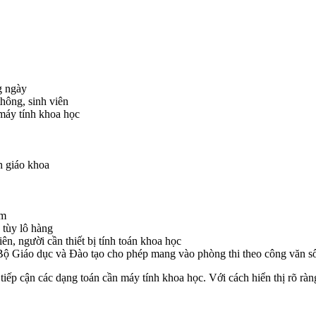
g ngày
hông, sinh viên
máy tính khoa học
h giáo khoa
ẩm
tùy lô hàng
ên, người cần thiết bị tính toán khoa học
Bộ Giáo dục và Đào tạo cho phép mang vào phòng thi theo công v
iếp cận các dạng toán cần máy tính khoa học. Với cách hiển thị rõ ràng