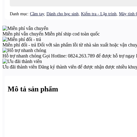
X
Phiên
Danh mục:
Cầm tay
,
Dành cho học sinh
,
Kiểm tra - Lập trình
,
Máy tính 
Bản
Màu
Xanh
Da
Miễn phí vẫn chuyển
Miễn phí ship cod toàn quốc
Trời
số
Miễn phí đổi - trả
Đối với sản phẩm lỗi từ nhà sản xuất hoặc vận chu
lượng
Hỗ trợ nhanh chóng
Gọi Hotline: 0824.263.789 để được hỗ trợ ngay 
Ưu đãi thành viên
Đăng ký thành viên để được nhận được nhiều khu
Mô tả sản phẩm