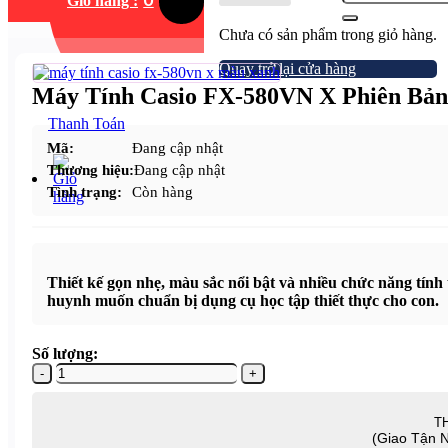
Giỏ hàng :
Chưa có sản phẩm trong giỏ hàng.
Quay trở lại cửa hàng
Máy Tính Casio FX-580VN X Phiên Bản
Thanh Toán
Mã:
Đang cập nhật
Thương hiệu:
Đang cập nhật
Tình trạng:
Còn hàng
Thiết kế gọn nhẹ, màu sắc nổi bật và nhiều chức năng tín
huynh muốn chuẩn bị dụng cụ học tập thiết thực cho con.
Số lượng:
Máy
Tính
Casio
T
FX-
580VN