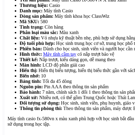
Thương hiệu:
Casio
Danh mục:
Máy tính Casio
Dòng sản phẩm:
Máy tính khoa học ClassWiz
Mã SKU:
580
Tình trạng:
Còn hàng
Phân loại màu sắc:
Màu xanh
Chất liệu:
Vỏ nhựa kỹ thuật bền nhẹ, phù hợp sử dụng hằn
Độ tuổi phù hợp:
Học sinh trung học cơ sở, trung học phổ t
Phiên bản:
Dành cho học sinh, sinh viên và người học cần 
Hình thức:
Máy tính cầm tay
có nắp trượt bảo vệ
Thiết kế:
Nắp trượt, kiểu dáng gọn, dễ mang theo
Màn hình:
LCD độ phân giải cao
Hiển thị:
Hiển thị biểu tượng, hiển thị biểu thức gần với sác
Biến nhớ:
10
Bảng tính:
Tối đa 45 dòng
Nguồn pin:
Pin AAA theo thông tin sản phẩm
Bảo hành:
7 năm, chính sách 1 đổi 1 theo thông tin sản ph
Xuất xứ:
Nhiều nơi, có thể gồm Trung Quốc hoặc Thái Lan 
Đối tượng sử dụng:
Học sinh, sinh viên, phụ huynh, giáo vi
Thông tin phòng thi:
Theo thông tin sản phẩm, máy được 
Máy tính casio fx-580vn x màu xanh phù hợp với học sinh bắt đầu t
sử dụng trong học tập.