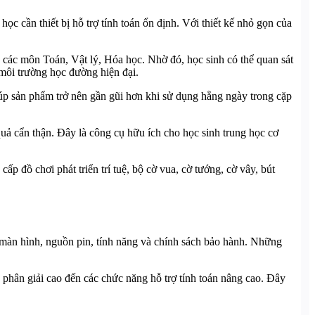
c cần thiết bị hỗ trợ tính toán ổn định. Với thiết kế nhỏ gọn của
 các môn Toán, Vật lý, Hóa học. Nhờ đó, học sinh có thể quan sát
môi trường học đường hiện đại.
úp sản phẩm trở nên gần gũi hơn khi sử dụng hằng ngày trong cặp
quả cẩn thận. Đây là công cụ hữu ích cho học sinh trung học cơ
 đồ chơi phát triển trí tuệ, bộ cờ vua, cờ tướng, cờ vây, bút
 màn hình, nguồn pin, tính năng và chính sách bảo hành. Những
phân giải cao đến các chức năng hỗ trợ tính toán nâng cao. Đây