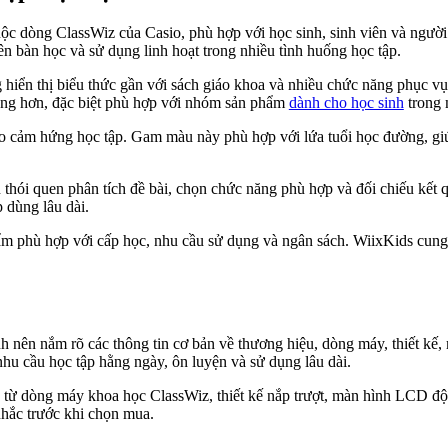
 dòng ClassWiz của Casio, phù hợp với học sinh, sinh viên và người họ
ên bàn học và sử dụng linh hoạt trong nhiều tình huống học tập.
iển thị biểu thức gần với sách giáo khoa và nhiều chức năng phục vụ
 động hơn, đặc biệt phù hợp với nhóm sản phẩm
dành cho học sinh
trong 
tạo cảm hứng học tập. Gam màu này phù hợp với lứa tuổi học đường, gi
 thói quen phân tích đề bài, chọn chức năng phù hợp và đối chiếu kết 
p dùng lâu dài.
 phù hợp với cấp học, nhu cầu sử dụng và ngân sách. WiixKids cung cấp
 nên nắm rõ các thông tin cơ bản về thương hiệu, dòng máy, thiết kế,
hu cầu học tập hằng ngày, ôn luyện và sử dụng lâu dài.
 từ dòng máy khoa học ClassWiz, thiết kế nắp trượt, màn hình LCD độ 
nhắc trước khi chọn mua.