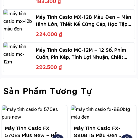
183.300
₫
Máy Tính Casio MX-12B Màu Đen – Màn
Hình Lớn, Thiết Kế Cứng Cáp, Học Tập
Dễ Dàng
224.000
₫
Máy Tính Casio MC-12M – 12 Số, Phím
Cuốn, Pin Kép, Tính Lợi Nhuận, Chiết
Khấu, M+, M-
292.500
₫
Sản Phẩm Tương Tự
Máy Tính Casio FX
Máy Tính Casio FX-
570ES Plus New – Hỗ
880BTG Màu Đen