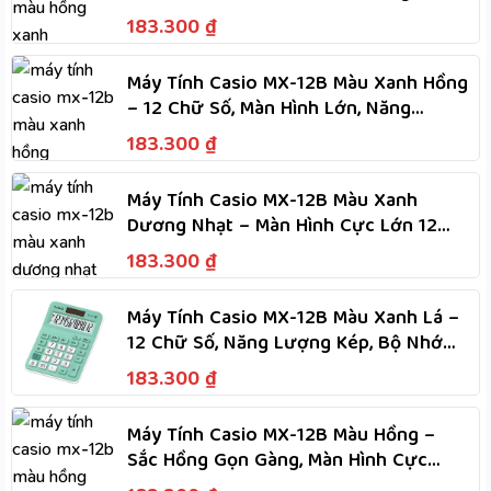
Lượng Kép Dùng Hai Nguồn
183.300
₫
Máy Tính Casio MX-12B Màu Xanh Hồng
– 12 Chữ Số, Màn Hình Lớn, Năng
Lượng Kép Dùng Hai Nguồn
183.300
₫
Máy Tính Casio MX-12B Màu Xanh
Dương Nhạt – Màn Hình Cực Lớn 12
Chữ Số, Năng Lượng Kép
183.300
₫
Máy Tính Casio MX-12B Màu Xanh Lá –
12 Chữ Số, Năng Lượng Kép, Bộ Nhớ
Độc Lập, Tính Nhanh
183.300
₫
Máy Tính Casio MX-12B Màu Hồng –
Sắc Hồng Gọn Gàng, Màn Hình Cực
Lớn, Phím Dẻo, Tính Nhanh