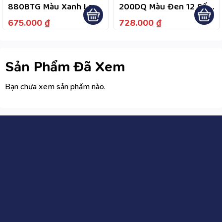
880BTG Màu Xanh Lam
200DQ Màu Đen 12 Số,
Fullbox Bảo Hành 7
Bảo Hành 7 Năm
675.000
₫
728.000
₫
Năm
Sản Phẩm Đã Xem
Bạn chưa xem sản phẩm nào.