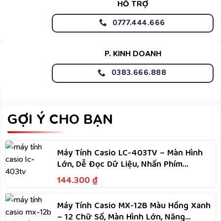
HỖ TRỢ
0777.444.666
P. KINH DOANH
0383.666.888
GỢI Ý CHO BẠN
Máy Tính Casio LC-403TV – Màn Hình
Lớn, Dễ Đọc Dữ Liệu, Nhấn Phím
Nhanh, Dùng Hai Nguồn
144.300
₫
Máy Tính Casio MX-12B Màu Hồng Xanh
– 12 Chữ Số, Màn Hình Lớn, Năng