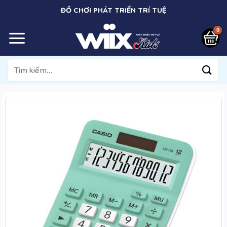
Bỏ
ĐỒ CHƠI PHÁT TRIỂN TRÍ TUỆ
qua
nội
dung
Tìm
kiếm: