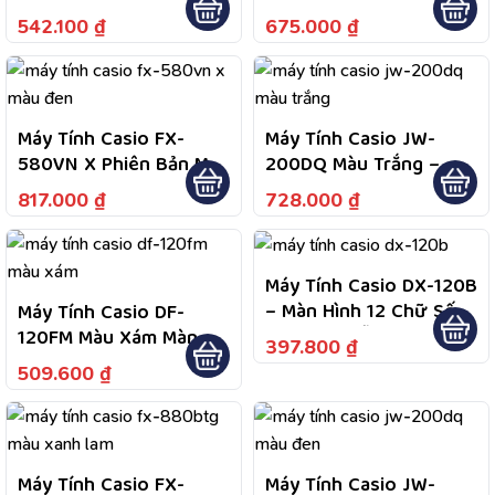
Trợ 417 Tính Năng Tính
Fullbox Bảo Hành 7
542.100
₫
675.000
₫
Toán Phục Vụ Học Tập,
Năm
Bảo Hành 7 Năm, 1 Đổi 1
Theo Thông Tin Sản
Phẩm
Máy Tính Casio FX-
Máy Tính Casio JW-
580VN X Phiên Bản Màu
200DQ Màu Trắng –
Đen
Màn Hình LCD 12 Chữ
817.000
₫
728.000
₫
Số, Phím Bấm Êm,
Nguồn Năng Lượng Mặt
Trời Kết Hợp Pin
Máy Tính Casio DX-120B
– Màn Hình 12 Chữ Số
Máy Tính Casio DF-
Cực Lớn, Dễ Quan Sát
120FM Màu Xám Màn
397.800
₫
Dữ Liệu, Nguồn Kép
Hình 12 Chữ Số Lớn, Dễ
509.600
₫
Năng Lượng Mặt Trời
Quan Sát Dữ Liệu Khi
Và Pin, Tiện Dùng Lâu
Tính Toán, Bảo Hành 2
Dài
Năm Theo Chính Sách
Sản Phẩm
Máy Tính Casio FX-
Máy Tính Casio JW-