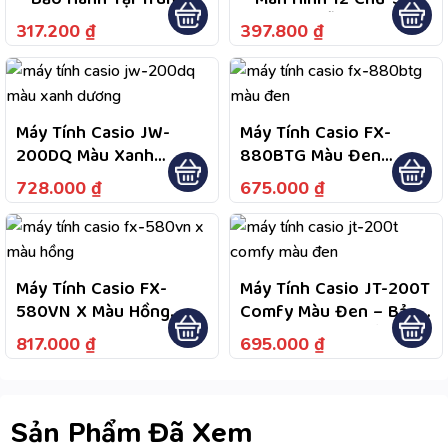
– Bảo Hành Tại Trung
– Màn Hình 12 Chữ Số
Tâm Bảo Hành Được
Cực Lớn, Dễ Quan Sát
317.200
₫
397.800
₫
Công Bố Theo Quy
Dữ Liệu, Nguồn Kép
Định Sản Phẩm
Năng Lượng Mặt Trời
Và Pin, Tiện Dùng Lâu
Dài
Máy Tính Casio JW-
Máy Tính Casio FX-
200DQ Màu Xanh
880BTG Màu Đen
Dương – Màn Hình LCD
Fullbox Bảo Hành 7
728.000
₫
675.000
₫
Lớn Dễ Quan Sát, Phím
Năm
Bấm Êm, Thiết Kế Mỏng
Nhẹ Để Bàn Cầm Tay
Máy Tính Casio FX-
Máy Tính Casio JT-200T
580VN X Màu Hồng
Comfy Màu Đen – Bảo
Fullbox Chính Hãng Bảo
Hành 7 Năm; 1 Đổi 1
817.000
₫
695.000
₫
Hành 7 Năm
Năm Đầu Nếu Lỗi Do
Nhà Sản Xuất; Hỗ Trợ
Bảo Hành 2 Chiều
Sản Phẩm Đã Xem