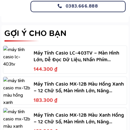
0383.666.888
GỢI Ý CHO BẠN
Máy Tính Casio LC-403TV – Màn Hình
Lớn, Dễ Đọc Dữ Liệu, Nhấn Phím
Nhanh, Dùng Hai Nguồn
144.300
₫
Máy Tính Casio MX-12B Màu Hồng Xanh
– 12 Chữ Số, Màn Hình Lớn, Năng
Lượng Kép Dùng Hai Nguồn
183.300
₫
Máy Tính Casio MX-12B Màu Xanh Hồng
– 12 Chữ Số, Màn Hình Lớn, Năng
Lượng Kép Dùng Hai Nguồn