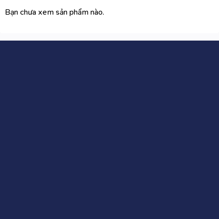
Bạn chưa xem sản phẩm nào.
CÔNG TY CỔ PHẦN WIIX VIỆT NAM
Địa chỉ
: Biệt thự liền kề TT03-25 khu đô thị Hải Đăng
City, Ngõ 2 đường Hàm Nghi, Phường Mỹ Đình 2, quận
Nam Từ Liêm, Hà Nội
Hotline
: 0824263789