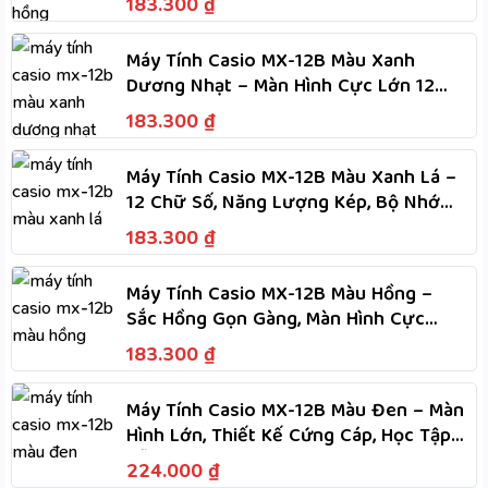
183.300
₫
Máy Tính Casio MX-12B Màu Xanh
Dương Nhạt – Màn Hình Cực Lớn 12
Chữ Số, Năng Lượng Kép
183.300
₫
Máy Tính Casio MX-12B Màu Xanh Lá –
12 Chữ Số, Năng Lượng Kép, Bộ Nhớ
Độc Lập, Tính Nhanh
183.300
₫
Máy Tính Casio MX-12B Màu Hồng –
Sắc Hồng Gọn Gàng, Màn Hình Cực
Lớn, Phím Dẻo, Tính Nhanh
183.300
₫
Máy Tính Casio MX-12B Màu Đen – Màn
Hình Lớn, Thiết Kế Cứng Cáp, Học Tập
Dễ Dàng
224.000
₫