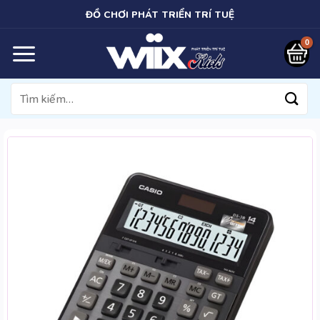
Bỏ
ĐỒ CHƠI PHÁT TRIỂN TRÍ TUỆ
qua
nội
dung
Tìm
kiếm: