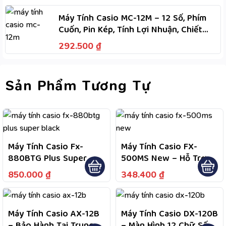
Máy Tính Casio MC-12M – 12 Số, Phím
Cuốn, Pin Kép, Tính Lợi Nhuận, Chiết
Khấu, M+, M-
292.500
₫
Sản Phẩm Tương Tự
Máy Tính Casio Fx-
Máy Tính Casio FX-
880BTG Plus Super
500MS New – Hỗ Trợ
Black – Bảo Hành 7
244 Tính Năng Tính
850.000
₫
348.400
₫
Năm Và 1 Đổi 1 Trong
Toán Phục Vụ Học Tập,
Năm Đầu
Bảo Hành Theo Chính
Sách Hãng
Máy Tính Casio AX-12B
Máy Tính Casio DX-120B