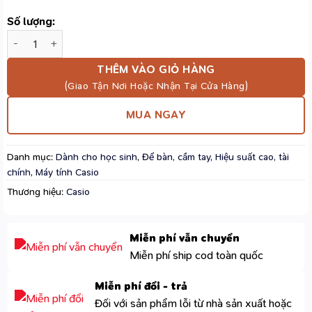
Số lượng:
Máy Tính Casio DS-3B - Màn Hình Lớn, Thiết Kế Bền Đẹp, Dễ Đ
THÊM VÀO GIỎ HÀNG
MUA NGAY
Danh mục:
Dành cho học sinh
,
Để bàn, cầm tay
,
Hiệu suất cao, tài
chính
,
Máy tính Casio
Thương hiệu:
Casio
Miễn phí vẫn chuyển
Miễn phí ship cod toàn quốc
Miễn phí đổi - trả
Đối với sản phẩm lỗi từ nhà sản xuất hoặc