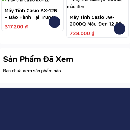
Trợ Bảo Hành 2 Chiều
Máy Tính Casio AX-12B
– Bảo Hành Tại Trung
Máy Tính Casio JW-
Tâm Bảo Hành Được
200DQ Màu Đen 12 Số,
317.200
₫
Công Bố Theo Quy
Bảo Hành 7 Năm
728.000
₫
Định Sản Phẩm
Sản Phẩm Đã Xem
Bạn chưa xem sản phẩm nào.
CÔNG TY CỔ PHẦN WIIX VIỆT NAM