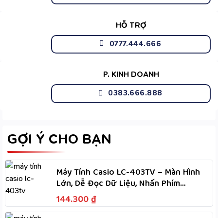
HỖ TRỢ
0777.444.666
P. KINH DOANH
0383.666.888
GỢI Ý CHO BẠN
Máy Tính Casio LC-403TV – Màn Hình
Lớn, Dễ Đọc Dữ Liệu, Nhấn Phím
Nhanh, Dùng Hai Nguồn
144.300
₫