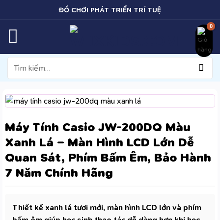
Bỏ
ĐỒ CHƠI PHÁT TRIỂN TRÍ TUỆ
qua
nội
dung
Tìm
kiếm:
Máy Tính Casio JW-200DQ Màu
Xanh Lá – Màn Hình LCD Lớn Dễ
Quan Sát, Phím Bấm Êm, Bảo Hành
7 Năm Chính Hãng
Thiết kế xanh lá tươi mới, màn hình LCD lớn và phím
bấm êm giúp học sinh thao tác dễ dàng hơn khi học