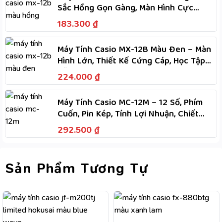
Sắc Hồng Gọn Gàng, Màn Hình Cực
Lớn, Phím Dẻo, Tính Nhanh
183.300
₫
Máy Tính Casio MX-12B Màu Đen – Màn
Hình Lớn, Thiết Kế Cứng Cáp, Học Tập
Dễ Dàng
224.000
₫
Máy Tính Casio MC-12M – 12 Số, Phím
Cuốn, Pin Kép, Tính Lợi Nhuận, Chiết
Khấu, M+, M-
292.500
₫
Sản Phẩm Tương Tự