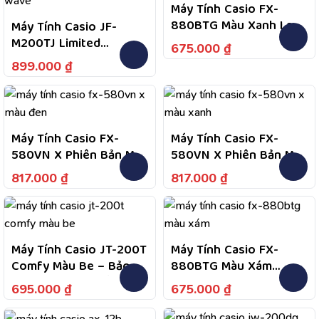
Máy Tính Casio FX-
880BTG Màu Xanh Lam
Máy Tính Casio JF-
Fullbox Bảo Hành 7
M200TJ Limited
675.000
₫
Năm
Hokusai Blue Wave –
899.000
₫
Bảo Hành Chính Hãng 7
Năm, Hỗ Trợ Tư Vấn Và
Kiểm Tra Bảo Hành
Theo Chính Sách
Máy Tính Casio FX-
Máy Tính Casio FX-
580VN X Phiên Bản Màu
580VN X Phiên Bản Màu
Đen
Xanh Da Trời
817.000
₫
817.000
₫
Máy Tính Casio JT-200T
Máy Tính Casio FX-
Comfy Màu Be – Bảo
880BTG Màu Xám
Hành 7 Năm, 1 Đổi 1
Fullbox Bảo Hành 7
695.000
₫
675.000
₫
Trong Năm Đầu Nếu Lỗi
Năm
Do Nhà Sản Xuất, Hỗ