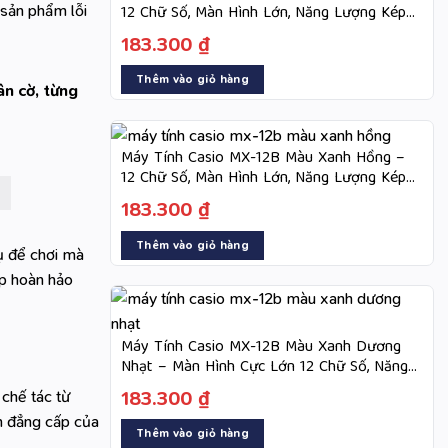
12 Chữ Số, Màn Hình Lớn, Năng Lượng Kép
sản phẩm lỗi
Dùng Hai Nguồn
183.300
₫
Thêm vào giỏ hàng
ân cờ, từng
Máy Tính Casio MX-12B Màu Xanh Hồng –
12 Chữ Số, Màn Hình Lớn, Năng Lượng Kép
Dùng Hai Nguồn
183.300
₫
Thêm vào giỏ hàng
cụ để chơi mà
p hoàn hảo
Máy Tính Casio MX-12B Màu Xanh Dương
Nhạt – Màn Hình Cực Lớn 12 Chữ Số, Năng
Lượng Kép
183.300
₫
chế tác từ
nh đẳng cấp của
Thêm vào giỏ hàng