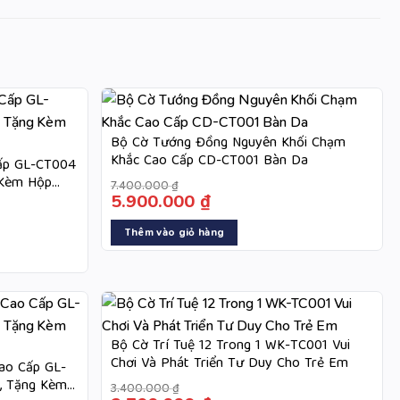
Bộ Cờ Tướng Đồng Nguyên Khối Chạm
Khắc Cao Cấp CD-CT001 Bàn Da
Cấp GL-CT004
 Kèm Hộp
7.400.000
₫
5.900.000
₫
-20%
-26%
Thêm vào giỏ hàng
Bộ Cờ Trí Tuệ 12 Trong 1 WK-TC001 Vui
Chơi Và Phát Triển Tư Duy Cho Trẻ Em
ao Cấp GL-
, Tặng Kèm
3.400.000
₫