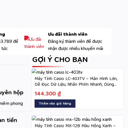
óng
Ưu đãi thành viên
63.789 để
Đăng ký thành viên để được
 tức
nhận được nhiều khuyến mãi
GỢI Ý CHO BẠN
Máy Tính Casio LC-403TV – Màn Hình Lớn,
Dễ Đọc Dữ Liệu, Nhấn Phím Nhanh, Dùng
Hai Nguồn
uyên hộp
144.300
₫
niêm phong
Thêm vào giỏ hàng
n tiền
Máy Tính Casio MX-12B Màu Hồng Xanh –