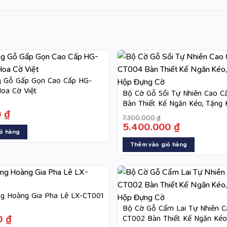
 Gỗ Gấp Gọn Cao Cấp HG-
oa Cờ Việt
Bộ Cờ Gỗ Sồi Tự Nhiên Cao 
Bàn Thiết Kế Ngăn Kéo, Tặng
0
₫
Đựng Cờ
-25%
7.300.000
₫
5.400.000
₫
ỏ hàng
Thêm vào giỏ hàng
g Hoàng Gia Pha Lê LX-CT001
Bộ Cờ Gỗ Cẩm Lai Tự Nhiên C
0
₫
CT002 Bàn Thiết Kế Ngăn Kéo
-15%