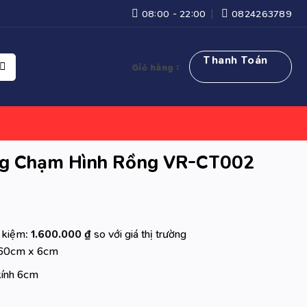
08:00 - 22:00
0824263789
Thanh Toán
Giỏ hàng :
ng Chạm Hình Rồng VR-CT002
t kiệm:
1.600.000
₫
so với giá thị trường
 60cm x 6cm
kính 6cm