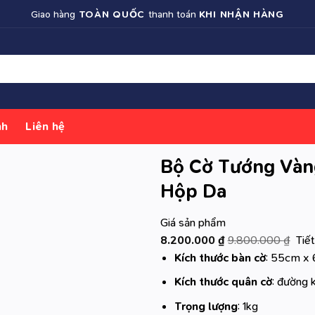
Giao hàng
TOÀN QUỐC
thanh toán
KHI NHẬN HÀNG
nh
Liên hệ
Bộ Cờ Tướng Và
Hộp Da
Giá sản phẩm
8.200.000
₫
9.800.000
₫
Tiế
Kích thước bàn cờ
: 55cm x
Kích thước quân cờ
: đường 
Trọng lượng
: 1kg