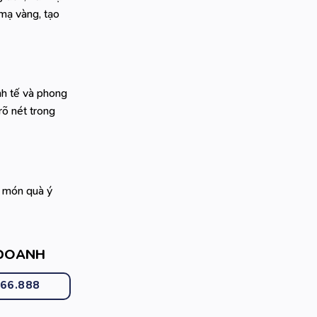
 mạ vàng, tạo
h tế và phong
rõ nét trong
à món quà ý
 DOANH
666.888