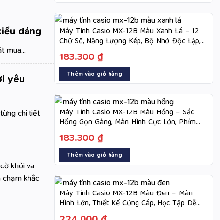
kiểu dáng
Máy Tính Casio MX-12B Màu Xanh Lá – 12
Chữ Số, Năng Lượng Kép, Bộ Nhớ Độc Lập,
t mua...
Tính Nhanh
183.300
₫
Thêm vào giỏ hàng
i yêu
Máy Tính Casio MX-12B Màu Hồng – Sắc
từng chi tiết
Hồng Gọn Gàng, Màn Hình Cực Lớn, Phím
Dẻo, Tính Nhanh
183.300
₫
Thêm vào giỏ hàng
 cờ khỏi va
ăn chạm khắc
Máy Tính Casio MX-12B Màu Đen – Màn
Hình Lớn, Thiết Kế Cứng Cáp, Học Tập Dễ
Dàng
224.000
₫