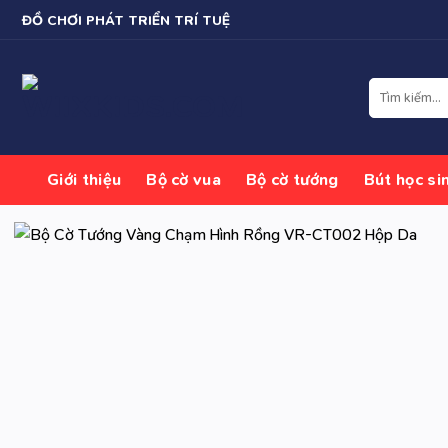
Bỏ
ĐỒ CHƠI PHÁT TRIỂN TRÍ TUỆ
qua
nội
dung
Tìm
kiếm:
Giới thiệu
Bộ cờ vua
Bộ cờ tướng
Bút học si