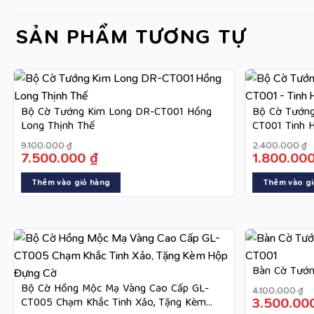
SẢN PHẨM TƯƠNG TỰ
Bộ Cờ Tướng Kim Long DR-CT001 Hồng
Bộ Cờ Tướng
Long Thịnh Thế
CT001 Tinh H
9.100.000
₫
2.400.000
₫
7.500.000
₫
1.800.00
-18%
Thêm vào giỏ hàng
Thêm vào gi
Bàn Cờ Tướn
Bộ Cờ Hồng Mộc Mạ Vàng Cao Cấp GL-
4.100.000
₫
CT005 Chạm Khắc Tinh Xảo, Tặng Kèm
3.500.00