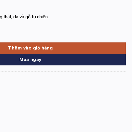
thật, da và gỗ tự nhiên.
ồng VR-CT002 Hộp Da số lượng
Thêm vào giỏ hàng
Mua ngay