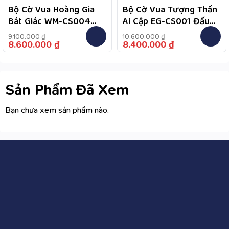
Bộ Cờ Vua Hoàng Gia
Bộ Cờ Vua Tượng Thần
Bát Giác WM-CS004
Ai Cập EG-CS001 Đấu
Tinh Hoa Nghệ Thuật
Trí Giữa Các Vị Thần
9.100.000
₫
10.600.000
₫
8.600.000
₫
8.400.000
₫
Sản Phẩm Đã Xem
Bạn chưa xem sản phẩm nào.
CÔNG TY CỔ PHẦN WIIX VIỆT NAM
Địa chỉ
: Biệt thự liền kề TT03-25 khu đô thị Hải Đăng