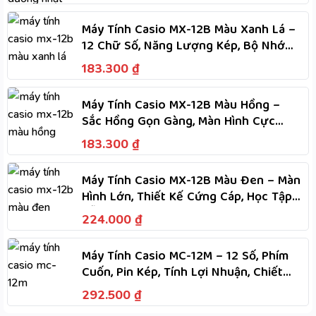
Máy Tính Casio MX-12B Màu Xanh Lá –
12 Chữ Số, Năng Lượng Kép, Bộ Nhớ
Độc Lập, Tính Nhanh
183.300
₫
Máy Tính Casio MX-12B Màu Hồng –
Sắc Hồng Gọn Gàng, Màn Hình Cực
Lớn, Phím Dẻo, Tính Nhanh
183.300
₫
Máy Tính Casio MX-12B Màu Đen – Màn
Hình Lớn, Thiết Kế Cứng Cáp, Học Tập
Dễ Dàng
224.000
₫
Máy Tính Casio MC-12M – 12 Số, Phím
Cuốn, Pin Kép, Tính Lợi Nhuận, Chiết
Khấu, M+, M-
292.500
₫