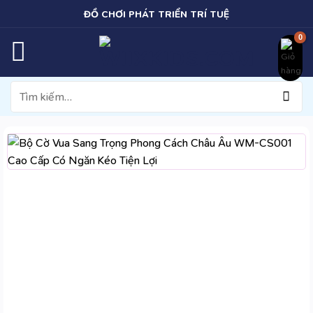
Bỏ
ĐỒ CHƠI PHÁT TRIỂN TRÍ TUỆ
qua
nội
dung
Tìm
kiếm: