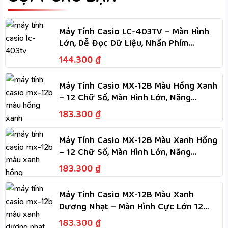
Máy Tính Casio LC-403TV – Màn Hình
Lớn, Dễ Đọc Dữ Liệu, Nhấn Phím
Nhanh, Dùng Hai Nguồn
144.300
₫
Máy Tính Casio MX-12B Màu Hồng Xanh
– 12 Chữ Số, Màn Hình Lớn, Năng
Lượng Kép Dùng Hai Nguồn
183.300
₫
Máy Tính Casio MX-12B Màu Xanh Hồng
– 12 Chữ Số, Màn Hình Lớn, Năng
Lượng Kép Dùng Hai Nguồn
183.300
₫
Máy Tính Casio MX-12B Màu Xanh
Dương Nhạt – Màn Hình Cực Lớn 12
Chữ Số, Năng Lượng Kép
183.300
₫