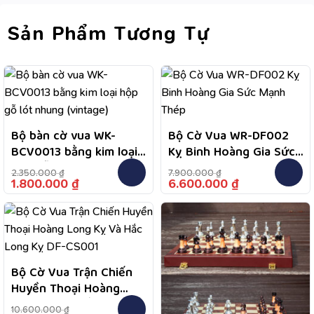
Sản Phẩm Tương Tự
Bộ bàn cờ vua WK-
Bộ Cờ Vua WR-DF002
BCV0013 bằng kim loại
Kỵ Binh Hoàng Gia Sức
hộp gỗ lót nhung
Mạnh Thép
2.350.000
₫
7.900.000
₫
(vintage)
1.800.000
₫
6.600.000
₫
Bộ Cờ Vua Trận Chiến
Huyền Thoại Hoàng
Long Kỵ Và Hắc Long
10.600.000
₫