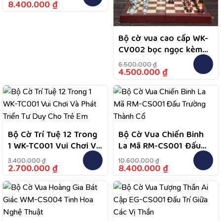
Kỵ DF-CS001
8.400.000
₫
Bộ cờ vua cao cấp WK-
CV002 bọc ngọc kèm
hộp gỗ sang trọng
6.500.000
₫
4.500.000
₫
Bộ Cờ Trí Tuệ 12 Trong
Bộ Cờ Vua Chiến Binh
1 WK-TC001 Vui Chơi Và
La Mã RM-CS001 Đấu
Phát Triển Tư Duy Cho
Trường Thành Cổ
3.400.000
₫
10.600.000
₫
Trẻ Em
2.700.000
₫
8.400.000
₫