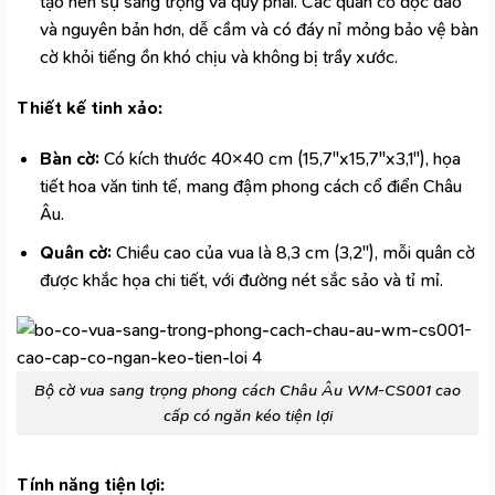
tạo nên sự sang trọng và quý phái. Các quân cờ độc đáo
và nguyên bản hơn, dễ cầm và có đáy nỉ mỏng bảo vệ bàn
cờ khỏi tiếng ồn khó chịu và không bị trầy xước.
Thiết kế tinh xảo:
Bàn cờ:
Có kích thước 40×40 cm (15,7″x15,7″x3,1″), họa
tiết hoa văn tinh tế, mang đậm phong cách cổ điển Châu
Âu.
Quân cờ:
Chiều cao của vua là 8,3 cm (3,2″), mỗi quân cờ
được khắc họa chi tiết, với đường nét sắc sảo và tỉ mỉ.
Bộ cờ vua sang trọng phong cách Châu Âu WM-CS001 cao
cấp có ngăn kéo tiện lợi
Tính năng tiện lợi: