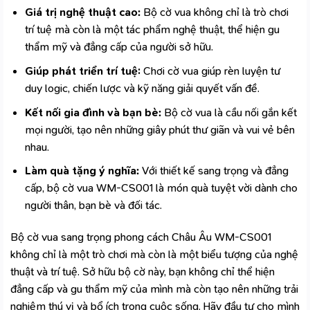
Giá trị nghệ thuật cao:
Bộ cờ vua không chỉ là trò chơi
trí tuệ mà còn là một tác phẩm nghệ thuật, thể hiện gu
thẩm mỹ và đẳng cấp của người sở hữu.
Giúp phát triển trí tuệ:
Chơi cờ vua giúp rèn luyện tư
duy logic, chiến lược và kỹ năng giải quyết vấn đề.
Kết nối gia đình và bạn bè:
Bộ cờ vua là cầu nối gắn kết
mọi người, tạo nên những giây phút thư giãn và vui vẻ bên
nhau.
Làm quà tặng ý nghĩa:
Với thiết kế sang trọng và đẳng
cấp, bộ cờ vua WM-CS001 là món quà tuyệt vời dành cho
người thân, bạn bè và đối tác.
Bộ cờ vua sang trọng phong cách Châu Âu WM-CS001
không chỉ là một trò chơi mà còn là một biểu tượng của nghệ
thuật và trí tuệ. Sở hữu bộ cờ này, bạn không chỉ thể hiện
đẳng cấp và gu thẩm mỹ của mình mà còn tạo nên những trải
nghiệm thú vị và bổ ích trong cuộc sống. Hãy đầu tư cho mình