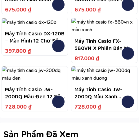
880BTG Màu Xanh Lam
880BTG Màu Đen
Fullbox Bảo Hành 7
Fullbox Bảo Hành 7
675.000
₫
675.000
₫
Năm
Năm
Máy Tính Casio DX-120B
– Màn Hình 12 Chữ Số
Máy Tính Casio FX-
Cực Lớn, Dễ Quan Sát
580VN X Phiên Bản Màu
397.800
₫
Dữ Liệu, Nguồn Kép
Xanh Da Trời
817.000
₫
Năng Lượng Mặt Trời
Và Pin, Tiện Dùng Lâu
Dài
Máy Tính Casio JW-
Máy Tính Casio JW-
200DQ Màu Đen 12 Số,
200DQ Màu Xanh
Bảo Hành 7 Năm
Dương – Màn Hình LCD
728.000
₫
728.000
₫
Lớn Dễ Quan Sát, Phím
Bấm Êm, Thiết Kế Mỏng
Nhẹ Để Bàn Cầm Tay
Sản Phẩm Đã Xem