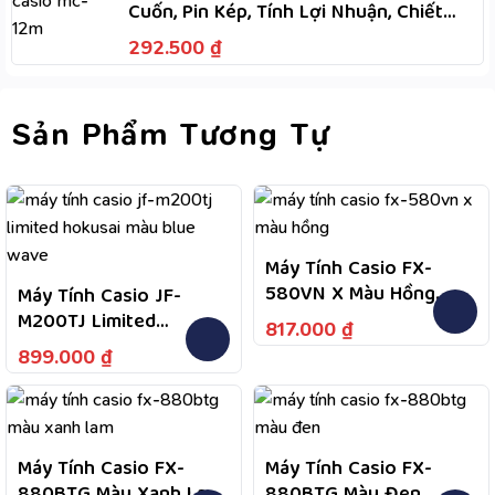
Cuốn, Pin Kép, Tính Lợi Nhuận, Chiết
Khấu, M+, M-
292.500
₫
Sản Phẩm Tương Tự
Máy Tính Casio FX-
580VN X Màu Hồng
Máy Tính Casio JF-
Fullbox Chính Hãng Bảo
M200TJ Limited
817.000
₫
Hành 7 Năm
Hokusai Blue Wave –
899.000
₫
Bảo Hành Chính Hãng 7
Năm, Hỗ Trợ Tư Vấn Và
Kiểm Tra Bảo Hành
Theo Chính Sách
Máy Tính Casio FX-
Máy Tính Casio FX-