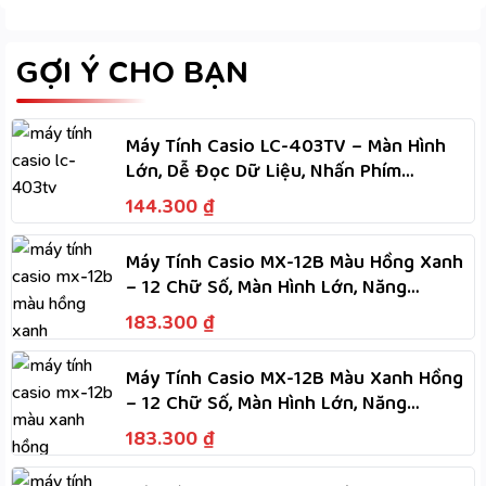
GỢI Ý CHO BẠN
Máy Tính Casio LC-403TV – Màn Hình
Lớn, Dễ Đọc Dữ Liệu, Nhấn Phím
Nhanh, Dùng Hai Nguồn
144.300
₫
Máy Tính Casio MX-12B Màu Hồng Xanh
– 12 Chữ Số, Màn Hình Lớn, Năng
Lượng Kép Dùng Hai Nguồn
183.300
₫
Máy Tính Casio MX-12B Màu Xanh Hồng
– 12 Chữ Số, Màn Hình Lớn, Năng
Lượng Kép Dùng Hai Nguồn
183.300
₫