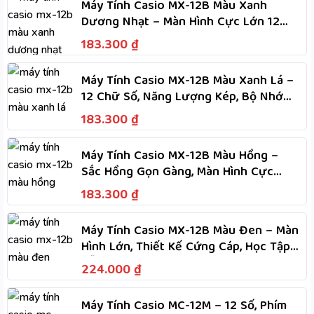
Máy Tính Casio MX-12B Màu Xanh
Dương Nhạt – Màn Hình Cực Lớn 12
Chữ Số, Năng Lượng Kép
183.300
₫
Máy Tính Casio MX-12B Màu Xanh Lá –
12 Chữ Số, Năng Lượng Kép, Bộ Nhớ
Độc Lập, Tính Nhanh
183.300
₫
Máy Tính Casio MX-12B Màu Hồng –
Sắc Hồng Gọn Gàng, Màn Hình Cực
Lớn, Phím Dẻo, Tính Nhanh
183.300
₫
Máy Tính Casio MX-12B Màu Đen – Màn
Hình Lớn, Thiết Kế Cứng Cáp, Học Tập
Dễ Dàng
224.000
₫
Máy Tính Casio MC-12M – 12 Số, Phím