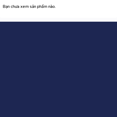
Bạn chưa xem sản phẩm nào.
CÔNG TY CỔ PHẦN WIIX VIỆT NAM
Địa chỉ
: Biệt thự liền kề TT03-25 khu đô thị Hải Đăng
City, Ngõ 2 đường Hàm Nghi, Phường Mỹ Đình 2, quận
Nam Từ Liêm, Hà Nội
Hotline
: 0824263789
Email
: wiixgift@gmail.com