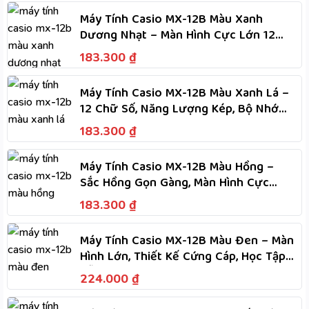
Máy Tính Casio MX-12B Màu Xanh
Dương Nhạt – Màn Hình Cực Lớn 12
Chữ Số, Năng Lượng Kép
183.300
₫
Máy Tính Casio MX-12B Màu Xanh Lá –
12 Chữ Số, Năng Lượng Kép, Bộ Nhớ
Độc Lập, Tính Nhanh
183.300
₫
Máy Tính Casio MX-12B Màu Hồng –
Sắc Hồng Gọn Gàng, Màn Hình Cực
Lớn, Phím Dẻo, Tính Nhanh
183.300
₫
Máy Tính Casio MX-12B Màu Đen – Màn
Hình Lớn, Thiết Kế Cứng Cáp, Học Tập
Dễ Dàng
224.000
₫