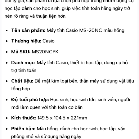
đổi tỷ giá, sản phẩm là lựa chọn phù hợp trong nhóm dụng cụ
học tập
dành cho học sinh
, giúp việc tính toán hằng ngày trở
nên rõ ràng và thuận tiện hơn.
Tên sản phẩm:
Máy tính Casio MS-20NC màu hồng
Thương hiệu:
Casio
Mã SKU:
MS20NCPK
Danh mục:
Máy tính Casio, thiết bị học tập, dụng cụ hỗ
trợ tính toán
Chất liệu:
Bề mặt kim loại bền, thân máy sử dụng vật liệu
tổng hợp
Độ tuổi phù hợp:
Học sinh, học sinh lớn, sinh viên, người
mới làm quen với tính toán cơ bản
Kích thước:
149,5 x 104,5 x 22,1mm
Phiên bản:
Màu hồng, dành cho học sinh, học tập, văn
phòng nhỏ và sử dụng hằng ngày