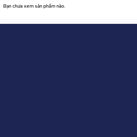
Bạn chưa xem sản phẩm nào.
CÔNG TY CỔ PHẦN WIIX VIỆT NAM
Địa chỉ
: Biệt thự liền kề TT03-25 khu đô thị Hải Đăng
City, Ngõ 2 đường Hàm Nghi, Phường Mỹ Đình 2, quận
Nam Từ Liêm, Hà Nội
Hotline
: 0824263789