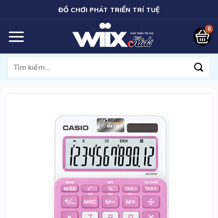
Bỏ
ĐỒ CHƠI PHÁT TRIỂN TRÍ TUỆ
qua
nội
dung
Tìm
kiếm: