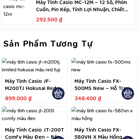
Máy Tính Casio MC-12M – 12 Số, Phím
Cuốn, Pin Kép, Tính Lợi Nhuận, Chiết
Khấu, M+, M-
292.500
₫
Sản Phẩm Tương Tự
Máy Tính Casio JF-
Máy Tính Casio FX-
M200TJ Hokusai Red
500MS New – Hỗ Trợ
Fuji – Bảo Hành Chính
244 Tính Năng Tính
899.000
₫
348.400
₫
Hãng 7 Năm, Hỗ Trợ Tư
Toán Phục Vụ Học Tập,
Vấn Và Kiểm Tra Bảo
Bảo Hành Theo Chính
Hành Theo Chính Sách
Sách Hãng
Sản Phẩm
Máy Tính Casio JT-200T
Máy Tính Casio FX-
Comfy Màu Đen – Bảo
580VN X Màu Hồng