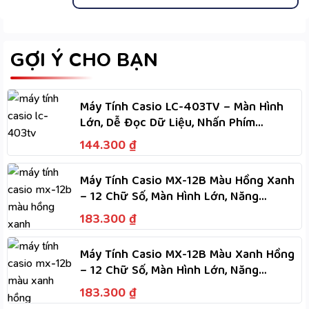
GỢI Ý CHO BẠN
Máy Tính Casio LC-403TV – Màn Hình
Lớn, Dễ Đọc Dữ Liệu, Nhấn Phím
Nhanh, Dùng Hai Nguồn
144.300
₫
Máy Tính Casio MX-12B Màu Hồng Xanh
– 12 Chữ Số, Màn Hình Lớn, Năng
Lượng Kép Dùng Hai Nguồn
183.300
₫
Máy Tính Casio MX-12B Màu Xanh Hồng
– 12 Chữ Số, Màn Hình Lớn, Năng
Lượng Kép Dùng Hai Nguồn
183.300
₫