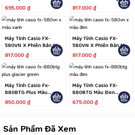
Hành 7 Năm; 1 Đổi 1
Fullbox Chính Hãng Bảo
695.000
₫
817.000
₫
Năm Đầu Nếu Lỗi Do
Hành 7 Năm
Nhà Sản Xuất; Hỗ Trợ
Bảo Hành 2 Chiều
Máy Tính Casio FX-
Máy Tính Casio FX-
580VN X Phiên Bản Màu
580VN X Phiên Bản Màu
Xanh Da Trời
Đen
817.000
₫
817.000
₫
Máy Tính Casio Fx-
Máy Tính Casio FX-
880BTG Plus Màu
880BTG Màu Đen
Glacier Green – Bảo
Fullbox Bảo Hành 7
850.000
₫
675.000
₫
Hành Dài Hạn 7 Năm, Hỗ
Năm
Trợ 1 Đổi 1 Trong Năm
Đầu Theo Điều Kiện
Bảo Hành
Sản Phẩm Đã Xem