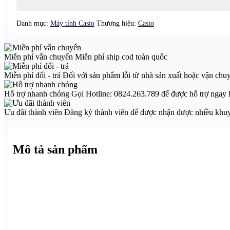
Màu
Hồng
Danh mục:
Máy tính Casio
Thương hiệu:
Casio
Đậm
–
Màn
Hình
Miễn phí vẫn chuyển
Miễn phí ship cod toàn quốc
Lớn
12
Miễn phí đổi - trả
Đối với sản phẩm lỗi từ nhà sản xuất hoặc vận chu
Chữ
Số,
Hỗ trợ nhanh chóng
Gọi Hotline: 0824.263.789 để được hỗ trợ ngay 
Năng
Lượng
Ưu đãi thành viên
Đăng ký thành viên để được nhận được nhiều khu
Kép,
Để
Bàn
Gọn,
Mô tả sản phẩm
Dễ
Dùng
số
lượng