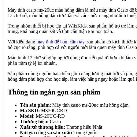
Máy tính casio ms-20uc màu hồng đậm là mẫu máy tính Casio để bà
12 chữ số, màu hồng đậm tươi tắn và các chức năng như tính thuế, t
Trong nhóm thiết bị học tập tại WiixKids, sản phẩm hỗ trợ trẻ làm q
trung, khả năng quan sát và tính cẩn thận khi học toán.
Với kiểu dáng
máy tính để bàn, cầm tay
, sản phẩm có kích thước k
bố cục rõ ràng, phù hợp cả với người mới làm quen máy tính Casio
Màn hình 12 chữ số giúp người dùng đọc kết quả rõ hơn khi làm việc
phần trăm tỷ lệ lợi nhuận.
Sản phẩm dùng nguồn hai chiều gồm năng lượng mặt trời và pin, gi
hồng đậm phù hợp cho học tập, làm việc hằng ngày hoặc làm quà 
Thông tin ngắn gọn sản phẩm
Tên sản phẩm:
Máy tính casio ms-20uc màu hồng đậm
Mã SKU:
MS20UCRD
Model:
MS-20UC-RD
Thương hiệu:
Casio
Xuất xứ thương hiệu:
Thương hiệu Nhật
Nơi gia công và sản xuất:
Trung Quốc