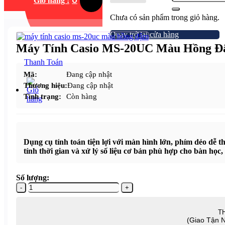
Giỏ hàng :
Chưa có sản phẩm trong giỏ hàng.
Quay trở lại cửa hàng
Máy Tính Casio MS-20UC Màu Hồng Đậ
Thanh Toán
Mã:
Đang cập nhật
Thương hiệu:
Đang cập nhật
Tình trạng:
Còn hàng
Dụng cụ tính toán tiện lợi với màn hình lớn, phím dẻo dễ 
tính thời gian và xử lý số liệu cơ bản phù hợp cho bàn học,
Số lượng:
Máy
Tính
Casio
T
MS-
20UC