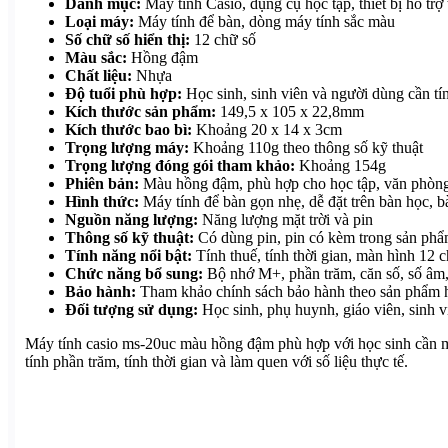
Danh mục:
Máy tính Casio, dụng cụ học tập, thiết bị hỗ trợ
Loại máy:
Máy tính để bàn, dòng máy tính sắc màu
Số chữ số hiển thị:
12 chữ số
Màu sắc:
Hồng đậm
Chất liệu:
Nhựa
Độ tuổi phù hợp:
Học sinh, sinh viên và người dùng cần tí
Kích thước sản phẩm:
149,5 x 105 x 22,8mm
Kích thước bao bì:
Khoảng 20 x 14 x 3cm
Trọng lượng máy:
Khoảng 110g theo thông số kỹ thuật
Trọng lượng đóng gói tham khảo:
Khoảng 154g
Phiên bản:
Màu hồng đậm, phù hợp cho học tập, văn phòng
Hình thức:
Máy tính để bàn gọn nhẹ, dễ đặt trên bàn học, 
Nguồn năng lượng:
Năng lượng mặt trời và pin
Thông số kỹ thuật:
Có dùng pin, pin có kèm trong sản ph
Tính năng nổi bật:
Tính thuế, tính thời gian, màn hình 12 
Chức năng bổ sung:
Bộ nhớ M+, phần trăm, căn số, số âm, 
Bảo hành:
Tham khảo chính sách bảo hành theo sản phẩm h
Đối tượng sử dụng:
Học sinh, phụ huynh, giáo viên, sinh v
Máy tính casio ms-20uc màu hồng đậm phù hợp với học sinh cần một 
tính phần trăm, tính thời gian và làm quen với số liệu thực tế.