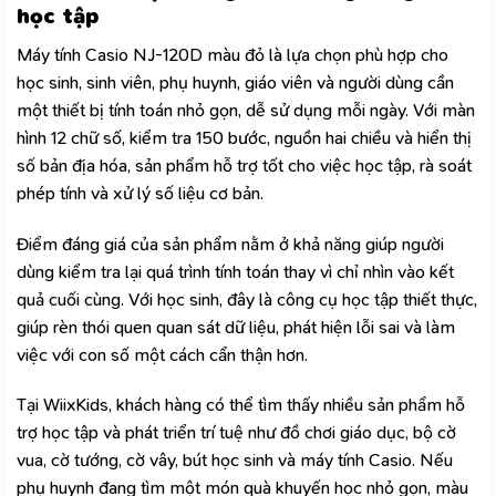
học tập
Máy tính Casio NJ-120D màu đỏ là lựa chọn phù hợp cho
học sinh, sinh viên, phụ huynh, giáo viên và người dùng cần
một thiết bị tính toán nhỏ gọn, dễ sử dụng mỗi ngày. Với màn
hình 12 chữ số, kiểm tra 150 bước, nguồn hai chiều và hiển thị
số bản địa hóa, sản phẩm hỗ trợ tốt cho việc học tập, rà soát
phép tính và xử lý số liệu cơ bản.
Điểm đáng giá của sản phẩm nằm ở khả năng giúp người
dùng kiểm tra lại quá trình tính toán thay vì chỉ nhìn vào kết
quả cuối cùng. Với học sinh, đây là công cụ học tập thiết thực,
giúp rèn thói quen quan sát dữ liệu, phát hiện lỗi sai và làm
việc với con số một cách cẩn thận hơn.
Tại WiixKids, khách hàng có thể tìm thấy nhiều sản phẩm hỗ
trợ học tập và phát triển trí tuệ như đồ chơi giáo dục, bộ cờ
vua, cờ tướng, cờ vây, bút học sinh và máy tính Casio. Nếu
phụ huynh đang tìm một món quà khuyến học nhỏ gọn, màu