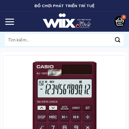
Bỏ
ĐỒ CHƠI PHÁT TRIỂN TRÍ TUỆ
qua
nội
dung
Tìm
kiếm: