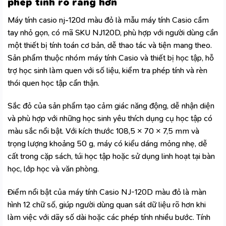
phép tính rõ ràng hơn
Máy tính casio nj-120d màu đỏ là mẫu máy tính Casio cầm
tay nhỏ gọn, có mã SKU NJ120D, phù hợp với người dùng cần
một thiết bị tính toán cơ bản, dễ thao tác và tiện mang theo.
Sản phẩm thuộc nhóm máy tính Casio và thiết bị học tập, hỗ
trợ học sinh làm quen với số liệu, kiểm tra phép tính và rèn
thói quen học tập cẩn thận.
Sắc đỏ của sản phẩm tạo cảm giác năng động, dễ nhận diện
và phù hợp với những học sinh yêu thích dụng cụ học tập có
màu sắc nổi bật. Với kích thước 108,5 × 70 × 7,5 mm và
trọng lượng khoảng 50 g, máy có kiểu dáng mỏng nhẹ, dễ
cất trong cặp sách, túi học tập hoặc sử dụng linh hoạt tại bàn
học, lớp học và văn phòng.
Điểm nổi bật của máy tính Casio NJ-120D màu đỏ là màn
hình 12 chữ số, giúp người dùng quan sát dữ liệu rõ hơn khi
làm việc với dãy số dài hoặc các phép tính nhiều bước. Tính