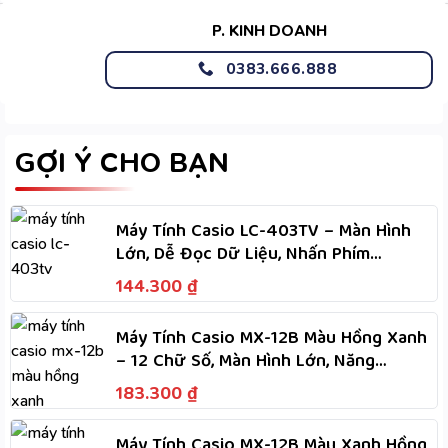
P. KINH DOANH
0383.666.888
GỢI Ý CHO BẠN
Máy Tính Casio LC-403TV – Màn Hình
Lớn, Dễ Đọc Dữ Liệu, Nhấn Phím
Nhanh, Dùng Hai Nguồn
144.300
₫
Máy Tính Casio MX-12B Màu Hồng Xanh
– 12 Chữ Số, Màn Hình Lớn, Năng
Lượng Kép Dùng Hai Nguồn
183.300
₫
Máy Tính Casio MX-12B Màu Xanh Hồng