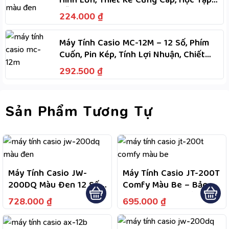
Hình Lớn, Thiết Kế Cứng Cáp, Học Tập
Dễ Dàng
224.000
₫
Máy Tính Casio MC-12M – 12 Số, Phím
Cuốn, Pin Kép, Tính Lợi Nhuận, Chiết
Khấu, M+, M-
292.500
₫
Sản Phẩm Tương Tự
Máy Tính Casio JW-
Máy Tính Casio JT-200T
200DQ Màu Đen 12 Số,
Comfy Màu Be – Bảo
Bảo Hành 7 Năm
Hành 7 Năm, 1 Đổi 1
728.000
₫
695.000
₫
Trong Năm Đầu Nếu Lỗi
Do Nhà Sản Xuất, Hỗ