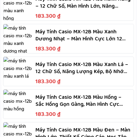
– 12 Chữ Số, Màn Hình Lớn, Năng
Lượng Kép Dùng Hai Nguồn
183.300
₫
Máy Tính Casio MX-12B Màu Xanh
Dương Nhạt – Màn Hình Cực Lớn 12
Chữ Số, Năng Lượng Kép
183.300
₫
Máy Tính Casio MX-12B Màu Xanh Lá –
12 Chữ Số, Năng Lượng Kép, Bộ Nhớ
Độc Lập, Tính Nhanh
183.300
₫
Máy Tính Casio MX-12B Màu Hồng –
Sắc Hồng Gọn Gàng, Màn Hình Cực
Lớn, Phím Dẻo, Tính Nhanh
183.300
₫
Máy Tính Casio MX-12B Màu Đen – Màn