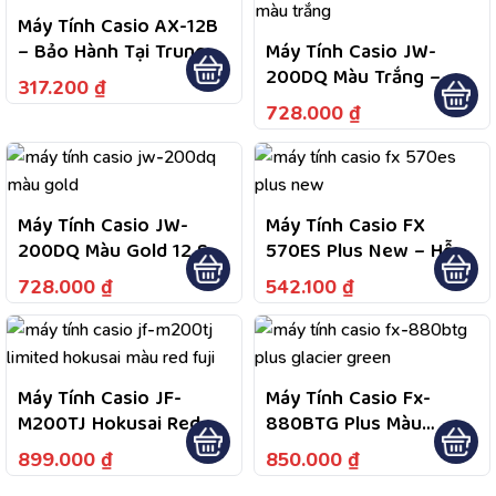
Trợ Bảo Hành 2 Chiều
Máy Tính Casio AX-12B
– Bảo Hành Tại Trung
Máy Tính Casio JW-
Tâm Bảo Hành Được
200DQ Màu Trắng –
317.200
₫
Công Bố Theo Quy
Màn Hình LCD 12 Chữ
728.000
₫
Định Sản Phẩm
Số, Phím Bấm Êm,
Nguồn Năng Lượng Mặt
Trời Kết Hợp Pin
Máy Tính Casio JW-
Máy Tính Casio FX
200DQ Màu Gold 12 Số,
570ES Plus New – Hỗ
Bảo Hành Chính Hãng 7
Trợ 417 Tính Năng Tính
728.000
₫
542.100
₫
Năm
Toán Phục Vụ Học Tập,
Bảo Hành 7 Năm, 1 Đổi 1
Theo Thông Tin Sản
Phẩm
Máy Tính Casio JF-
Máy Tính Casio Fx-
M200TJ Hokusai Red
880BTG Plus Màu
Fuji – Bảo Hành Chính
Glacier Green – Bảo
899.000
₫
850.000
₫
Hãng 7 Năm, Hỗ Trợ Tư
Hành Dài Hạn 7 Năm, Hỗ