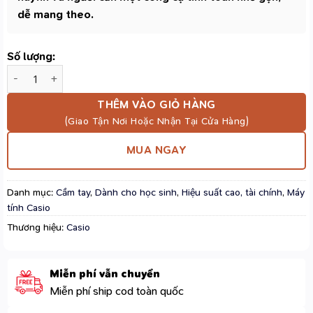
dễ mang theo.
Số lượng:
Máy Tính Casio SL-1000TW Màu Đen – Phím Dẻo 10 Chữ Số, Bi
THÊM VÀO GIỎ HÀNG
MUA NGAY
Danh mục:
Cầm tay
,
Dành cho học sinh
,
Hiệu suất cao, tài chính
,
Máy
tính Casio
Thương hiệu:
Casio
Miễn phí vẫn chuyển
Miễn phí ship cod toàn quốc