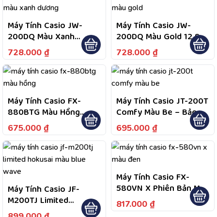
Máy Tính Casio JW-
Máy Tính Casio JW-
200DQ Màu Xanh
200DQ Màu Gold 12 Số,
Dương – Màn Hình LCD
Bảo Hành Chính Hãng 7
728.000
₫
728.000
₫
Lớn Dễ Quan Sát, Phím
Năm
Bấm Êm, Thiết Kế Mỏng
Nhẹ Để Bàn Cầm Tay
Máy Tính Casio FX-
Máy Tính Casio JT-200T
880BTG Màu Hồng
Comfy Màu Be – Bảo
Fullbox Chính Hãng Bảo
Hành 7 Năm, 1 Đổi 1
675.000
₫
695.000
₫
Hành 7 Năm
Trong Năm Đầu Nếu Lỗi
Do Nhà Sản Xuất, Hỗ
Trợ Bảo Hành 2 Chiều
Máy Tính Casio FX-
580VN X Phiên Bản Màu
Máy Tính Casio JF-
Đen
M200TJ Limited
817.000
₫
Hokusai Blue Wave –
899.000
₫