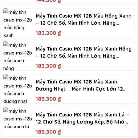
144.300
₫
Máy Tính Casio MX-12B Màu Hồng Xanh
– 12 Chữ Số, Màn Hình Lớn, Năng
Lượng Kép Dùng Hai Nguồn
183.300
₫
Máy Tính Casio MX-12B Màu Xanh Hồng
– 12 Chữ Số, Màn Hình Lớn, Năng
Lượng Kép Dùng Hai Nguồn
183.300
₫
Máy Tính Casio MX-12B Màu Xanh
Dương Nhạt – Màn Hình Cực Lớn 12
Chữ Số, Năng Lượng Kép
183.300
₫
Máy Tính Casio MX-12B Màu Xanh Lá –
12 Chữ Số, Năng Lượng Kép, Bộ Nhớ
Độc Lập, Tính Nhanh
183.300
₫