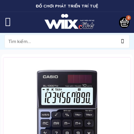
Bỏ
ĐỒ CHƠI PHÁT TRIỂN TRÍ TUỆ
qua
nội
dung
Tìm
kiếm: