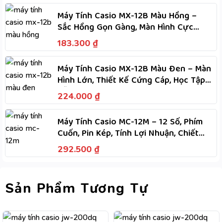
Máy Tính Casio MX-12B Màu Hồng –
Sắc Hồng Gọn Gàng, Màn Hình Cực
Lớn, Phím Dẻo, Tính Nhanh
183.300
₫
Máy Tính Casio MX-12B Màu Đen – Màn
Hình Lớn, Thiết Kế Cứng Cáp, Học Tập
Dễ Dàng
224.000
₫
Máy Tính Casio MC-12M – 12 Số, Phím
Cuốn, Pin Kép, Tính Lợi Nhuận, Chiết
Khấu, M+, M-
292.500
₫
Sản Phẩm Tương Tự