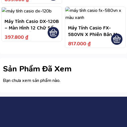
Bảo Hành Chính Hãng 7
Năm, Hỗ Trợ Tư Vấn Và
Kiểm Tra Bảo Hành
Máy Tính Casio DX-120B
Theo Chính Sách
– Màn Hình 12 Chữ Số
Máy Tính Casio FX-
Cực Lớn, Dễ Quan Sát
580VN X Phiên Bản Màu
397.800
₫
Dữ Liệu, Nguồn Kép
Xanh Da Trời
817.000
₫
Năng Lượng Mặt Trời
Và Pin, Tiện Dùng Lâu
Dài
Sản Phẩm Đã Xem
Bạn chưa xem sản phẩm nào.