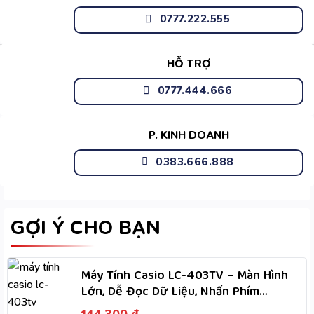
0777.222.555
HỖ TRỢ
0777.444.666
P. KINH DOANH
0383.666.888
GỢI Ý CHO BẠN
Máy Tính Casio LC-403TV – Màn Hình
Lớn, Dễ Đọc Dữ Liệu, Nhấn Phím
Nhanh, Dùng Hai Nguồn