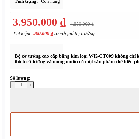
Tình trạng:
Còn hàng
3.950.000
₫
4.850.000
₫
Tiết kiệm:
900.000
₫
so với giá thị trường
Bộ cờ tướng cao cấp bằng kim loại WK-CT009 không chỉ là 
thích cờ tướng và mong muốn có một sản phẩm thể hiện ph
Số lượng:
Bộ cờ tướng cao cấp bằng kim loại WK-CT009 số lượng