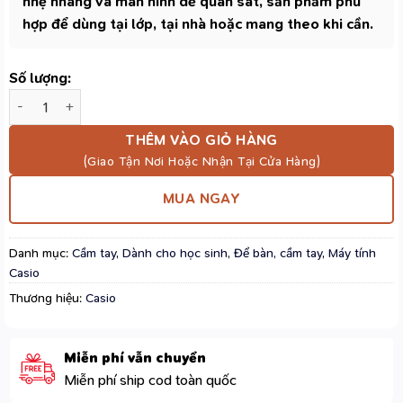
nhẹ nhàng và màn hình dễ quan sát, sản phẩm phù
hợp để dùng tại lớp, tại nhà hoặc mang theo khi cần.
Số lượng:
Máy Tính Casio MS-20YC Màu Trắng – 12 Chữ Số, Số Âm, Phần T
THÊM VÀO GIỎ HÀNG
MUA NGAY
Danh mục:
Cầm tay
,
Dành cho học sinh
,
Để bàn, cầm tay
,
Máy tính
Casio
Thương hiệu:
Casio
Miễn phí vẫn chuyển
Miễn phí ship cod toàn quốc