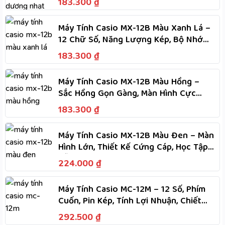
183.300
₫
Máy Tính Casio MX-12B Màu Xanh Lá –
12 Chữ Số, Năng Lượng Kép, Bộ Nhớ
Độc Lập, Tính Nhanh
183.300
₫
Máy Tính Casio MX-12B Màu Hồng –
Sắc Hồng Gọn Gàng, Màn Hình Cực
Lớn, Phím Dẻo, Tính Nhanh
183.300
₫
Máy Tính Casio MX-12B Màu Đen – Màn
Hình Lớn, Thiết Kế Cứng Cáp, Học Tập
Dễ Dàng
224.000
₫
Máy Tính Casio MC-12M – 12 Số, Phím
Cuốn, Pin Kép, Tính Lợi Nhuận, Chiết
Khấu, M+, M-
292.500
₫