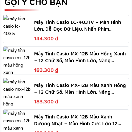
GỢI Ý CHO BẠN
Máy Tính Casio LC-403TV – Màn Hình
Lớn, Dễ Đọc Dữ Liệu, Nhấn Phím
Nhanh, Dùng Hai Nguồn
144.300
₫
Máy Tính Casio MX-12B Màu Hồng Xanh
– 12 Chữ Số, Màn Hình Lớn, Năng
Lượng Kép Dùng Hai Nguồn
183.300
₫
Máy Tính Casio MX-12B Màu Xanh Hồng
– 12 Chữ Số, Màn Hình Lớn, Năng
Lượng Kép Dùng Hai Nguồn
183.300
₫
Máy Tính Casio MX-12B Màu Xanh
Dương Nhạt – Màn Hình Cực Lớn 12
Chữ Số, Năng Lượng Kép