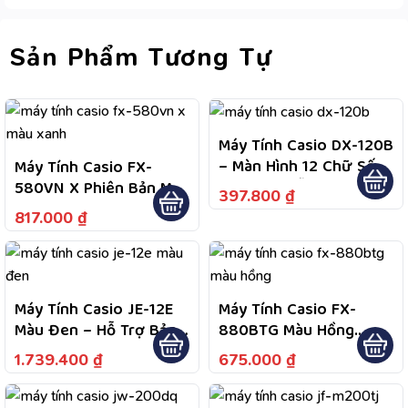
Sản Phẩm Tương Tự
Máy Tính Casio DX-120B
– Màn Hình 12 Chữ Số
Máy Tính Casio FX-
Cực Lớn, Dễ Quan Sát
580VN X Phiên Bản Màu
397.800
₫
Dữ Liệu, Nguồn Kép
Xanh Da Trời
817.000
₫
Năng Lượng Mặt Trời
Và Pin, Tiện Dùng Lâu
Dài
Máy Tính Casio JE-12E
Máy Tính Casio FX-
Màu Đen – Hỗ Trợ Bảo
880BTG Màu Hồng
Hành Theo Chính Sách
Fullbox Chính Hãng Bảo
1.739.400
₫
675.000
₫
Sản Phẩm, Đổi Trả Miễn
Hành 7 Năm
Phí Trong 7 Ngày, Tư