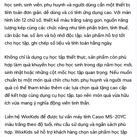
học sinh, sinh viên, phụ huynh và người dùng cần một thiết bị
tính toán đơn giản, dễ dùng và có tính ứng dụng cao. Với màn
hình lớn 12 chữ số, thiết kế màu trắng sáng gọn, nguồn năng
lượng kép cùng các chức năng như tính phần trăm, tính thuế,
căn bậc hai, số âm và bộ nhớ độc lập, sản phẩm hỗ trợ tốt
cho học tập, ghi chép số liệu và tính toán hằng ngày.
Không chỉ là dụng cụ học tập thiết thực, sản phẩm còn phù
hợp làm quà khuyến học cho học sinh trong dịp năm học mới,
sinh nhật hoặc những cột mốc học tập quan trọng. Nếu muốn
chuẩn bị một món quà chỉn chu hơn, phụ huynh và người mua
quà có thể tham khảo thêm các lựa chọn
quà tặng cao cấp
để kết hợp cùng dụng cụ học tập, tạo nên món quà vừa hữu
ích vừa mang ý nghĩa động viên tinh thần.
Liên hệ
WiixKids
để được tư vấn máy tính Casio MS-20YC
màu trắng theo độ tuổi, nhu cầu sử dụng và ngân sách phù
hợp. WiixKids sẽ hỗ trợ khách hàng chọn sản phẩm học tập