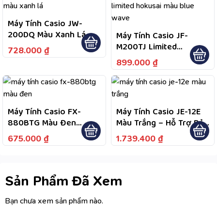
Vấn Sau Mua Tận Tình
Máy Tính Casio JW-
200DQ Màu Xanh Lá –
Máy Tính Casio JF-
Màn Hình LCD Lớn Dễ
M200TJ Limited
728.000
₫
Quan Sát, Phím Bấm Êm,
Hokusai Blue Wave –
899.000
₫
Bảo Hành 7 Năm Chính
Bảo Hành Chính Hãng 7
Hãng
Năm, Hỗ Trợ Tư Vấn Và
Kiểm Tra Bảo Hành
Theo Chính Sách
Máy Tính Casio FX-
Máy Tính Casio JE-12E
880BTG Màu Đen
Màu Trắng – Hỗ Trợ Bảo
Fullbox Bảo Hành 7
Hành Theo Chính Sách
675.000
₫
1.739.400
₫
Năm
Sản Phẩm, Đổi Trả Miễn
Phí Trong 7 Ngày, Tư
Vấn Sau Mua Tận Tình
Sản Phẩm Đã Xem
Bạn chưa xem sản phẩm nào.