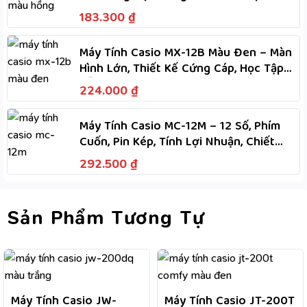
Lớn, Phím Dẻo, Tính Nhanh
183.300
₫
Máy Tính Casio MX-12B Màu Đen – Màn
Hình Lớn, Thiết Kế Cứng Cáp, Học Tập
Dễ Dàng
224.000
₫
Máy Tính Casio MC-12M – 12 Số, Phím
Cuốn, Pin Kép, Tính Lợi Nhuận, Chiết
Khấu, M+, M-
292.500
₫
Sản Phẩm Tương Tự
Máy Tính Casio JW-
Máy Tính Casio JT-200T