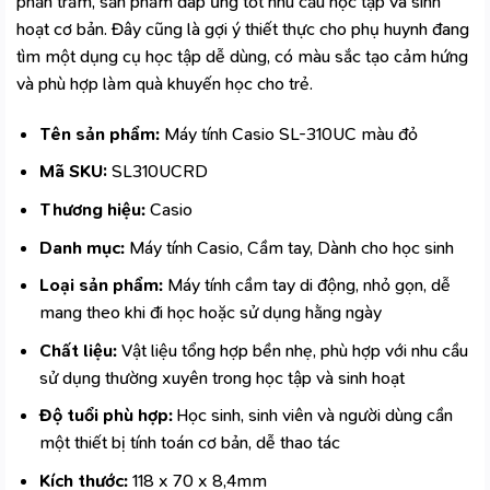
phần trăm, sản phẩm đáp ứng tốt nhu cầu học tập và sinh
hoạt cơ bản. Đây cũng là gợi ý thiết thực cho phụ huynh đang
tìm một dụng cụ học tập dễ dùng, có màu sắc tạo cảm hứng
và phù hợp làm quà khuyến học cho trẻ.
Tên sản phẩm:
Máy tính Casio SL-310UC màu đỏ
Mã SKU:
SL310UCRD
Thương hiệu:
Casio
Danh mục:
Máy tính Casio, Cầm tay, Dành cho học sinh
Loại sản phẩm:
Máy tính cầm tay di động, nhỏ gọn, dễ
mang theo khi đi học hoặc sử dụng hằng ngày
Chất liệu:
Vật liệu tổng hợp bền nhẹ, phù hợp với nhu cầu
sử dụng thường xuyên trong học tập và sinh hoạt
Độ tuổi phù hợp:
Học sinh, sinh viên và người dùng cần
một thiết bị tính toán cơ bản, dễ thao tác
Kích thước:
118 x 70 x 8,4mm