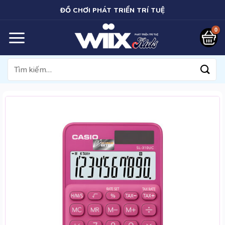
Bỏ
ĐỒ CHƠI PHÁT TRIỂN TRÍ TUỆ
qua
nội
dung
Tìm
kiếm: