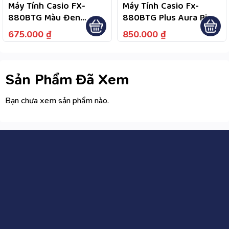
Máy Tính Casio FX-
Máy Tính Casio Fx-
880BTG Màu Đen
880BTG Plus Aura Pink
Fullbox Bảo Hành 7
– Bảo Hành Dài Hạn 7
675.000
₫
850.000
₫
Năm
Năm, Hỗ Trợ Đổi Mới
Trong Năm Đầu Theo
Điều Kiện Bảo Hành
Sản Phẩm Đã Xem
Bạn chưa xem sản phẩm nào.