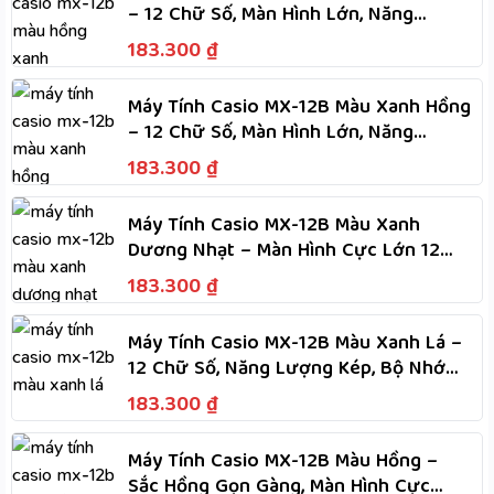
– 12 Chữ Số, Màn Hình Lớn, Năng
Lượng Kép Dùng Hai Nguồn
183.300
₫
Máy Tính Casio MX-12B Màu Xanh Hồng
– 12 Chữ Số, Màn Hình Lớn, Năng
Lượng Kép Dùng Hai Nguồn
183.300
₫
Máy Tính Casio MX-12B Màu Xanh
Dương Nhạt – Màn Hình Cực Lớn 12
Chữ Số, Năng Lượng Kép
183.300
₫
Máy Tính Casio MX-12B Màu Xanh Lá –
12 Chữ Số, Năng Lượng Kép, Bộ Nhớ
Độc Lập, Tính Nhanh
183.300
₫
Máy Tính Casio MX-12B Màu Hồng –
Sắc Hồng Gọn Gàng, Màn Hình Cực