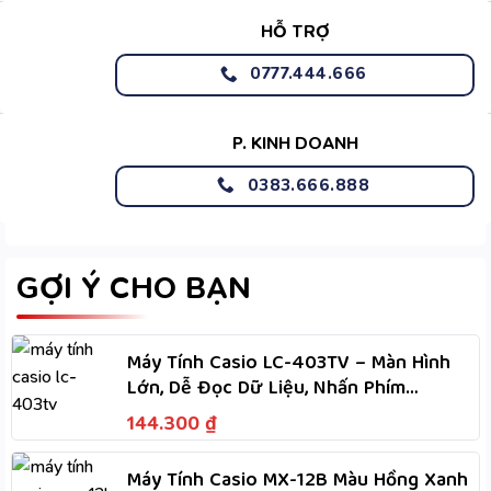
HỖ TRỢ
0777.444.666
P. KINH DOANH
0383.666.888
GỢI Ý CHO BẠN
Máy Tính Casio LC-403TV – Màn Hình
Lớn, Dễ Đọc Dữ Liệu, Nhấn Phím
Nhanh, Dùng Hai Nguồn
144.300
₫
Máy Tính Casio MX-12B Màu Hồng Xanh