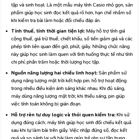
tập và sinh hoạt. Là một mẫu
máy tính Casio
nhỏ gọn, sản
phẩm giúp học sinh đọc kết quả rõ hơn, hạn chế nhầm số
khi kiểm tra bài làm hoặc đối chiếu đáp án.
Tính thuế, tính thời gian tiện lợi:
Máy hỗ trợ tính giá
cộng thuế, giá trừ thuế, chiết khấu, số tiền giảm giá và các
phép tính liên quan đến giờ, phút, giây. Những chức năng
này giúp học sinh làm quen với tình huống thực tế như tính
chi phí, phần trăm hoặc thời lượng học tập.
Nguồn năng lượng hai chiều linh hoạt:
Sản phẩm sử
dụng năng lượng mặt trời kết hợp pin, hỗ trợ hoạt động
trong nhiều điều kiện ánh sáng khác nhau. Khi đủ sáng,
máy dùng năng lượng mặt trời; khi thiếu sáng, pin giúp
việc tính toán không bị gián đoạn.
Hỗ trợ rèn tư duy logic và thói quen kiểm tra:
Khi sử
dụng đúng cách, máy tính giúp học sinh đối chiếu kết quả
sau khi tự làm bài trên giấy. Việc nhập đúng số, đọc kết
quả và so sánh lại với bài làm giúp trẻ rèn sự tập trung,