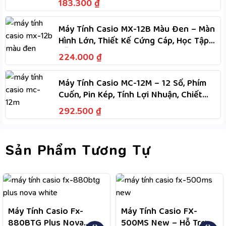
183.300
₫
Máy Tính Casio MX-12B Màu Đen – Màn
Hình Lớn, Thiết Kế Cứng Cáp, Học Tập
Dễ Dàng
224.000
₫
Máy Tính Casio MC-12M – 12 Số, Phím
Cuốn, Pin Kép, Tính Lợi Nhuận, Chiết
Khấu, M+, M-
292.500
₫
Sản Phẩm Tương Tự
Máy Tính Casio Fx-
Máy Tính Casio FX-
880BTG Plus Nova
500MS New – Hỗ Trợ