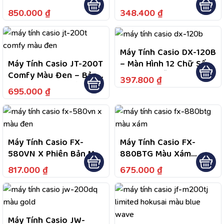
White Giải Toán Hình
244 Tính Năng Tính
850.000
₫
348.400
₫
Học, Xử Lý Dữ Liệu, Hỗ
Toán Phục Vụ Học Tập,
Trợ Tư Duy Logic Trong
Bảo Hành Theo Chính
Quá Trình Học Tập
Sách Hãng
Máy Tính Casio DX-120B
– Màn Hình 12 Chữ Số
Máy Tính Casio JT-200T
Cực Lớn, Dễ Quan Sát
Comfy Màu Đen – Bảo
397.800
₫
Dữ Liệu, Nguồn Kép
Hành 7 Năm; 1 Đổi 1
695.000
₫
Năng Lượng Mặt Trời
Năm Đầu Nếu Lỗi Do
Và Pin, Tiện Dùng Lâu
Nhà Sản Xuất; Hỗ Trợ
Dài
Bảo Hành 2 Chiều
Máy Tính Casio FX-
Máy Tính Casio FX-
580VN X Phiên Bản Màu
880BTG Màu Xám
Đen
Fullbox Bảo Hành 7
817.000
₫
675.000
₫
Năm
Máy Tính Casio JW-