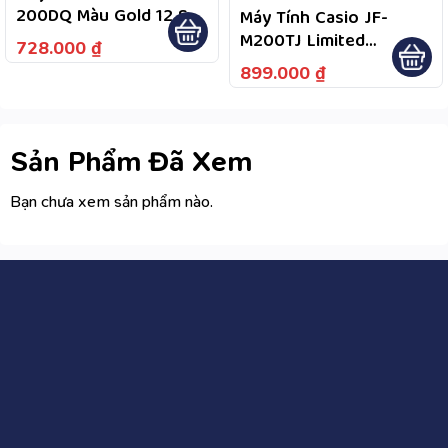
200DQ Màu Gold 12 Số,
Máy Tính Casio JF-
Bảo Hành Chính Hãng 7
M200TJ Limited
728.000
₫
Năm
Hokusai Blue Wave –
899.000
₫
Bảo Hành Chính Hãng 7
Năm, Hỗ Trợ Tư Vấn Và
Kiểm Tra Bảo Hành
Theo Chính Sách
Sản Phẩm Đã Xem
Bạn chưa xem sản phẩm nào.