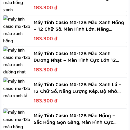
Lượng Kép Dùng Hai Nguồn
183.300
₫
Máy Tính Casio MX-12B Màu Xanh Hồng
– 12 Chữ Số, Màn Hình Lớn, Năng
Lượng Kép Dùng Hai Nguồn
183.300
₫
Máy Tính Casio MX-12B Màu Xanh
Dương Nhạt – Màn Hình Cực Lớn 12
Chữ Số, Năng Lượng Kép
183.300
₫
Máy Tính Casio MX-12B Màu Xanh Lá –
12 Chữ Số, Năng Lượng Kép, Bộ Nhớ
Độc Lập, Tính Nhanh
183.300
₫
Máy Tính Casio MX-12B Màu Hồng –
Sắc Hồng Gọn Gàng, Màn Hình Cực
Lớn, Phím Dẻo, Tính Nhanh