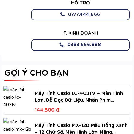
HỖ TRỢ
0777.444.666
P. KINH DOANH
0383.666.888
GỢI Ý CHO BẠN
Máy Tính Casio LC-403TV – Màn Hình
Lớn, Dễ Đọc Dữ Liệu, Nhấn Phím
Nhanh, Dùng Hai Nguồn
144.300
₫
Máy Tính Casio MX-12B Màu Hồng Xanh
– 12 Chữ Số, Màn Hình Lớn, Năng