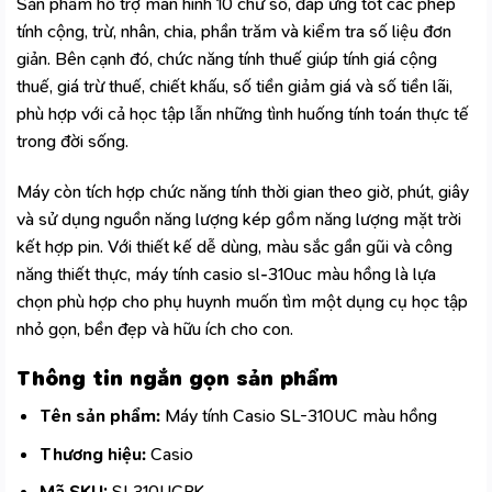
Sản phẩm hỗ trợ màn hình 10 chữ số, đáp ứng tốt các phép
tính cộng, trừ, nhân, chia, phần trăm và kiểm tra số liệu đơn
giản. Bên cạnh đó, chức năng tính thuế giúp tính giá cộng
thuế, giá trừ thuế, chiết khấu, số tiền giảm giá và số tiền lãi,
phù hợp với cả học tập lẫn những tình huống tính toán thực tế
trong đời sống.
Máy còn tích hợp chức năng tính thời gian theo giờ, phút, giây
và sử dụng nguồn năng lượng kép gồm năng lượng mặt trời
kết hợp pin. Với thiết kế dễ dùng, màu sắc gần gũi và công
năng thiết thực, máy tính casio sl-310uc màu hồng là lựa
chọn phù hợp cho phụ huynh muốn tìm một dụng cụ học tập
nhỏ gọn, bền đẹp và hữu ích cho con.
Thông tin ngắn gọn sản phẩm
Tên sản phẩm:
Máy tính Casio SL-310UC màu hồng
Thương hiệu:
Casio
Mã SKU:
SL310UCPK