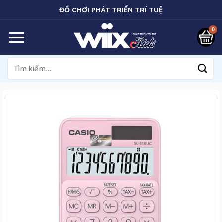
Bỏ
ĐỒ CHƠI PHÁT TRIỂN TRÍ TUỆ
qua
nội
dung
Tìm
kiếm: